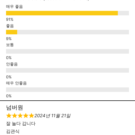
매우 좋음
좋음
보통
안좋음
매우 안좋음
넘버원
2024년 11월 21일
잘 놀다 갑니다
김관식